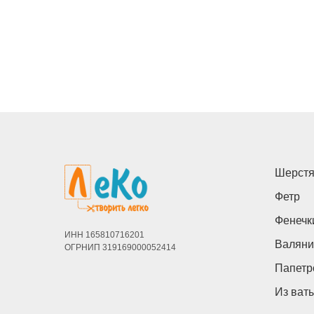
Шерстя
Фетр
Фенечк
ИНН 165810716201
Валяни
ОГРНИП 319169000052414
Папетр
Из ват