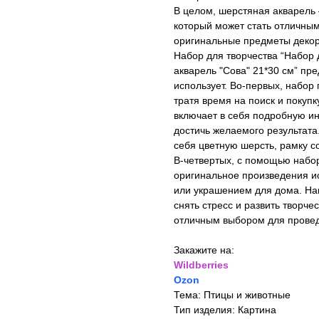
В целом, шерстяная акварель 
который может стать отличным 
оригинальные предметы декор
Набор для творчества “Набор
акварель "Сова" 21*30 см” пр
использует. Во-первых, набор
тратя время на поиск и покуп
включает в себя подробную ин
достичь желаемого результата.
себя цветную шерсть, рамку с
В-четвертых, с помощью набор
оригинальное произведения ис
или украшением для дома. Нак
снять стресс и развить творче
отличным выбором для провед
Закажите на:
Wildberries
Ozon
Тема: Птицы и животные
Тип изделия: Картина