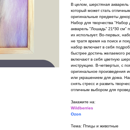
В целом, шерстяная акварель 
который может стать отличным 
оригинальные предметы декор
Набор для творчества “Набор
акварель "Лошадь" 21*30 см” 
их использует. Во-первых, на
не тратя время на поиск и по
набор включает в себя подроб
быстрее достичь желаемого рез
включают в себя цветную шерс
инструкцию. В-четвертых, с п
оригинальное произведения ис
или украшением для дома. Нак
снять стресс и развить творче
отличным выбором для провед
Закажите на:
Wildberries
Ozon
Тема: Птицы и животные