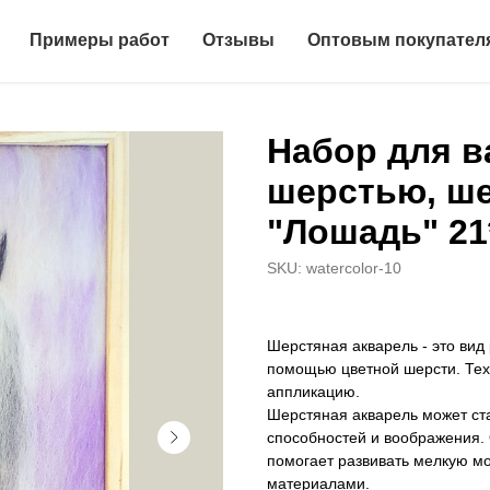
Примеры работ
Отзывы
Оптовым покупател
Набор для в
шерстью, ше
"Лошадь" 21
SKU:
watercolor-10
Шерстяная акварель - это вид
помощью цветной шерсти. Техн
аппликацию.
Шерстяная акварель может ст
способностей и воображения. О
помогает развивать мелкую мо
материалами.