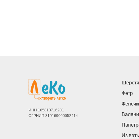
Шерстя
Фетр
Фенечк
ИНН 165810716201
Валяни
ОГРНИП 319169000052414
Папетр
Из ват