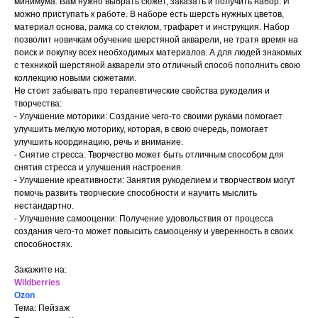
минимума. Вам нужно выбрать сюжет, заказать и получить набор. И
можно приступать к работе. В наборе есть шерсть нужных цветов,
материал основа, рамка со стеклом, трафарет и инструкция. Набор
позволит новичкам обучение шерстяной акварели, не тратя время на
поиск и покупку всех необходимых материалов. А для людей знакомых
с техникой шерстяной акварели это отличный способ пополнить свою
коллекцию новыми сюжетами.
Не стоит забывать про терапевтические свойства рукоделия и
творчества:
- Улучшение моторики: Создание чего-то своими руками помогает
улучшить мелкую моторику, которая, в свою очередь, помогает
улучшить координацию, речь и внимание.
- Снятие стресса: Творчество может быть отличным способом для
снятия стресса и улучшения настроения.
- Улучшение креативности: Занятия рукоделием и творчеством могут
помочь развить творческие способности и научить мыслить
нестандартно.
- Улучшение самооценки: Получение удовольствия от процесса
создания чего-то может повысить самооценку и уверенность в своих
способностях.
Закажите на:
Wildberries
Ozon
Тема: Пейзаж