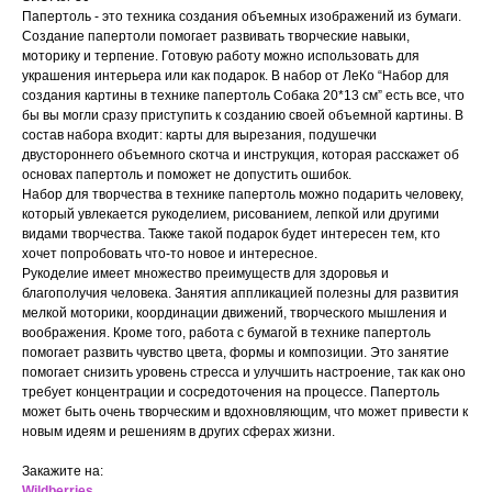
Папертоль - это техника создания объемных изображений из бумаги.
Создание папертоли помогает развивать творческие навыки,
моторику и терпение. Готовую работу можно использовать для
украшения интерьера или как подарок. В набор от ЛеКо “Набор для
создания картины в технике папертоль Собака 20*13 см” есть все, что
бы вы могли сразу приступить к созданию своей объемной картины. В
состав набора входит: карты для вырезания, подушечки
двустороннего объемного скотча и инструкция, которая расскажет об
основах папертоль и поможет не допустить ошибок.
Набор для творчества в технике папертоль можно подарить человеку,
который увлекается рукоделием, рисованием, лепкой или другими
видами творчества. Также такой подарок будет интересен тем, кто
хочет попробовать что-то новое и интересное.
Рукоделие имеет множество преимуществ для здоровья и
благополучия человека. Занятия аппликацией полезны для развития
мелкой моторики, координации движений, творческого мышления и
воображения. Кроме того, работа с бумагой в технике папертоль
помогает развить чувство цвета, формы и композиции. Это занятие
помогает снизить уровень стресса и улучшить настроение, так как оно
требует концентрации и сосредоточения на процессе. Папертоль
может быть очень творческим и вдохновляющим, что может привести к
новым идеям и решениям в других сферах жизни.
Закажите на:
Wildberries