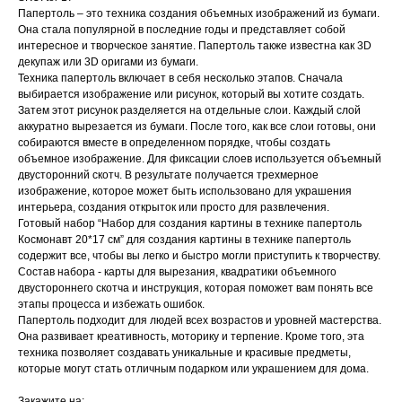
Папертоль – это техника создания объемных изображений из бумаги.
Она стала популярной в последние годы и представляет собой
интересное и творческое занятие. Папертоль также известна как 3D
декупаж или 3D оригами из бумаги.
Техника папертоль включает в себя несколько этапов. Сначала
выбирается изображение или рисунок, который вы хотите создать.
Затем этот рисунок разделяется на отдельные слои. Каждый слой
аккуратно вырезается из бумаги. После того, как все слои готовы, они
собираются вместе в определенном порядке, чтобы создать
объемное изображение. Для фиксации слоев используется объемный
двусторонний скотч. В результате получается трехмерное
изображение, которое может быть использовано для украшения
интерьера, создания открыток или просто для развлечения.
Готовый набор “Набор для создания картины в технике папертоль
Космонавт 20*17 см” для создания картины в технике папертоль
содержит все, чтобы вы легко и быстро могли приступить к творчеству.
Состав набора - карты для вырезания, квадратики объемного
двустороннего скотча и инструкция, которая поможет вам понять все
этапы процесса и избежать ошибок.
Папертоль подходит для людей всех возрастов и уровней мастерства.
Она развивает креативность, моторику и терпение. Кроме того, эта
техника позволяет создавать уникальные и красивые предметы,
которые могут стать отличным подарком или украшением для дома.
Закажите на: