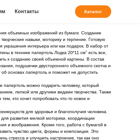
оздания картины в
ям
Контакты
Каталог
ертоль Лодка 20*11 см
ания объемных изображений из бумаги. Создание
 творческие навыки, моторику и терпение. Готовую
я украшения интерьера или как подарок. В набор от
ины в технике папертоль Лодка 20*11 см” есть все,
пить к созданию своей объемной картины. В состав
езания, подушечки двустороннего объемного скотча и
т об основах папертоль и поможет не допустить
ке папертоль можно подарить человеку, который
анием, лепкой или другими видами творчества. Также
 тем, кто хочет попробовать что-то новое и
реимуществ для здоровья и благополучия человека.
 для развития мелкой моторики, координации
ия и воображения. Кроме того, работа с бумагой в
азвить чувство цвета, формы и композиции. Это
ень стресса и улучшить настроение, так как оно