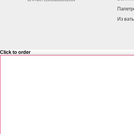
ОГРНИП 319169000052414
Папетр
Из ват
Click to order