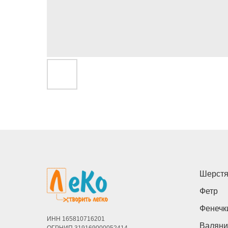
Шерстя
Фетр
Фенечк
ИНН 165810716201
Валяни