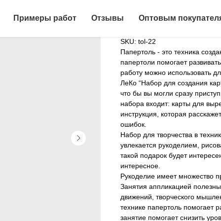
Набор для с
Примеры работ
Отзывы
Оптовым покупател
технике пап
SKU:
tol-22
Папертоль - это техника созд
папертоли помогает развивать
работу можно использовать дл
ЛеКо “Набор для создания карт
что бы вы могли сразу присту
набора входит: карты для выр
инструкция, которая расскаже
ошибок.
Набор для творчества в техни
увлекается рукоделием, рисов
такой подарок будет интересен
интересное.
Рукоделие имеет множество п
Занятия аппликацией полезны
движений, творческого мышлен
технике папертоль помогает р
занятие помогает снизить уров