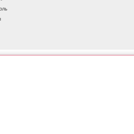
оль
ы