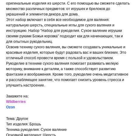
оригинальные изделия из шерсти. С его помощью вы сможете сделать
множество различных предметов: от игрушек и брелоков до
украшений и элементов декора для дома.
Этот набор включает в себя все необходимое для валяния:
натуральную шерсть, специальные иглы для сухого валяния и
инструкцию. Набор “Набор для рукоделия. Сухое валяние игрушки
своими руками Божья коровка” подходит как для начинающих, так и
для опытных рукодельниц.
Освоив технику сухого валяния, вы сможете создавать уникальные и
красивые изделия, которые будут радовать вас и ваших близких. Это
отличный способ провести время с пользой и удовольствием.
Рукоделие в технике сухого валяния помогает развивать мелкую
моторику, внимание к деталям, а также способствует развитию
фантазии и воображения. Кроме того, рукоделие очень медитативное
и расслабляющее занятие, что помогает снизить уровень стресса и
улучшить настроение.
Закажите на:
Wildberries
Ozon
Тема: Другое
Тип изделия: Брошь
Техника рукоделия: Сухое валяние
Основной материал: Шерсть