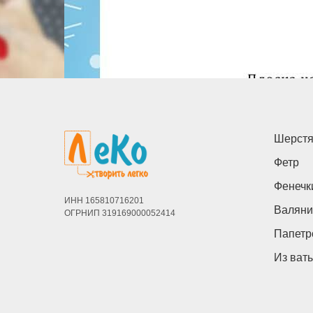
Шерстя
Фетр
Фенечк
ИНН 165810716201
Валяни
ОГРНИП 319169000052414
Папетр
Из ват