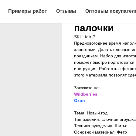
Набор для ш
Примеры работ
Отзывы
Оптовым покупател
игрушки из 
палочки
SKU:
fetr-7
Предновогоднее время напол
хлопотами. Делать елочные иг
праздникам. Набор для изгото
поможет быстро подготовится 
инструкция. Работать с фетро
этого материала позволят сде
Закажите на:
Wildberries
Ozon
Тема: Новый год
Тип изделия: Елочная игрушка
Техника рукоделия: Шитье
Основной материал: Фетр