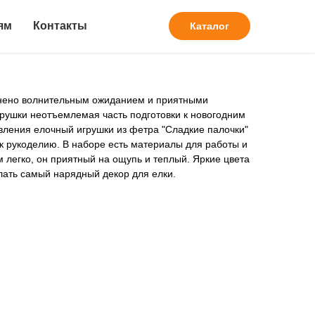
итья новогодней
ям
Контакты
Каталог
фетра Сладкие
нено волнительным ожиданием и приятными
рушки неотъемлемая часть подготовки к новогодним
вления елочный игрушки из фетра "Сладкие палочки"
к рукоделию. В наборе есть материалы для работы и
м легко, он приятный на ощупь и теплый. Яркие цвета
лать самый нарядный декор для елки.